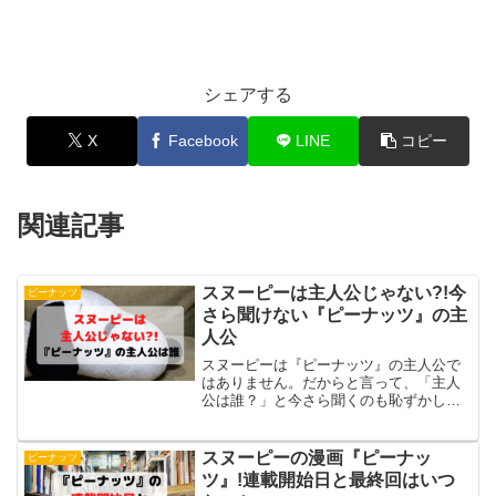
シェアする
X
Facebook
LINE
コピー
関連記事
スヌーピーは主人公じゃない?!今
ピーナッツ
さら聞けない『ピーナッツ』の主
人公
スヌーピーは『ピーナッツ』の主人公で
はありません。だからと言って、「主人
公は誰？」と今さら聞くのも恥ずかしい
もの。今回は、漫画『ピーナッツ』の本
当の主人公は誰なのか、スヌーピーはな
ぜ主人公と勘違いされたのかを解説して
スヌーピーの漫画『ピーナッ
ピーナッツ
いきます。日本でスヌーピーが人気にな
ツ』!連載開始日と最終回はいつ
ったのかもわかっちゃいますよ。