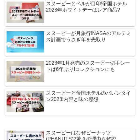
スヌーピーとベルが目印!帝国ホテル
2023年ホワイトデーはレア商品?
スヌーピーが月旅行!NASAのアルテミ
ス計画でうさぎ年を先取り
2023年1月発売のスヌーピー切手シー
トは6年ぶり!コレクションにも
スヌーピーと帝国ホテルのバレンタイ
ン2023!内容と味の感想
スヌーピーはなぜピーナッツ
(PEANUTS)?驚きの理由を解説