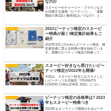
なのか
スヌーピーやチャーリー・ブラウンなど
が活躍する漫画『ピーナッツ』。「連載
開始の第1話と最終回はいつなの?」とい
う人は多いかもしれません。今回は、
『ピーナッツ』の連載開始と最終回につ
いてご紹介していきます。日本での新聞
2022ピーナッツ検定のスヌーピ
ピーナッツ
連載についてもご紹介するので、最後ま
ー特典が届く!検定集計結果もご
で楽しめますよ。
紹介
2022年3月に行われたピーナッツ検定。検
定参加者に貰える特典が届き始めていま
す。実際のピーナッツ検定の特典って気
になるところ。今回は、ピーナッツ検定
で届いたスヌーピーの特典の写真と検定
集計結果についてご紹介していきます。
スヌーピー好きなら受けたいピー
ピーナッツ
ナッツ検定が2022年も開催!
今回は、スヌーピー好きにおススメした
いピーナッツ公式検定『PEANUTS
LOVERS CHALLENGE 2022』について
ご紹介していきます。ピーナッツ検定の
お得情報や特典についてもご紹介するの
で、気になる人は最後までお付き合いく
ピーナッツ検定の合格率は? 2023
ピーナッツ
ださいね。
年もスヌーピー特典つき
2023年もオンラインで開催されるピーナ