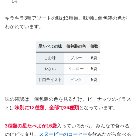
ひら
キラキラ3種アソートの味は3種類。味別に個包装の色が
わかれています。
星たべよの味
個包装の色
個数
しお味
ブルー
6袋
やさい
イエロー
5袋
甘口テイスト
ピンク
5袋
味の確認は、個包装の色を見るだけ。ピーナッツのイラス
トは
味別に12種類、全部で36種類
となっています。
3種類の星たべよが16袋
入っているから、みんなで食べる
のにピッタリ。
スヌーピーのコーヒー
を飲みながら食べる