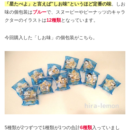
「星たべよ」と言えば”しお味”というほど定番の味
。しお
味の個包装は
ブルー
で、スヌーピーやピーナッツのキャラ
クターのイラストは
12種類
となっています。
今回購入した「しお味」の個包装がこちら。
5種類が2つずつで1種類が1つの合計
6種類
入っていまし