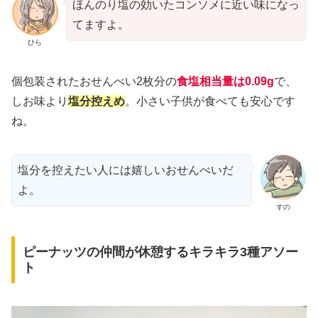
ほんのり塩の効いたコンソメに近い味になっ
てますよ。
ひら
個包装されたおせんべい2枚分の
食塩相当量は0.09g
で、
しお味より
塩分控えめ
。小さい子供が食べても安心です
ね。
塩分を控えたい人には嬉しいおせんべいだ
よ。
すの
ピーナッツの仲間が休憩するキラキラ3種アソー
ト